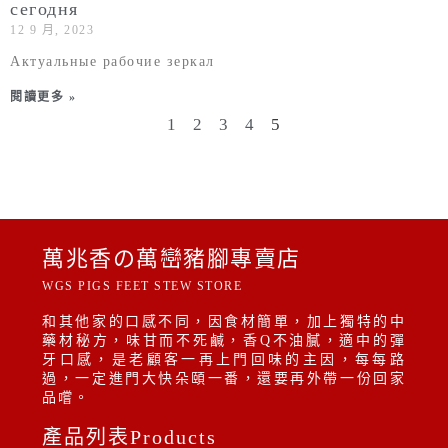
сегодня
12 9 月, 2023
Актуальные рабочие зеркал
閱讀更多 »
1
2
3
4
5
萬兆香の萬巒豬腳專賣店
WGS PIGS FEET STEW STORE
和其他家的口感不同，因食材簡單，加上獨特的中
藥材秘方，味甘而不死鹹，香Q不油膩，適中的彈
牙口感，是老顧客一再上門回味的主因，每每路
過，一定進門大快朵頤一番，還要再外帶一份回家
品嚐。
產品列表Products