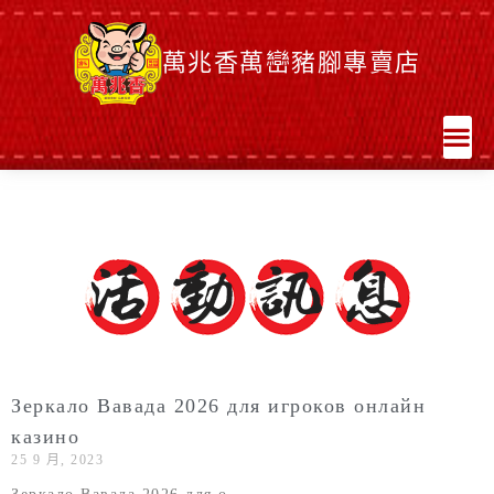
萬兆香萬巒豬腳專賣店
Зеркало Вавада 2026 для игроков онлайн
казино
25 9 月, 2023