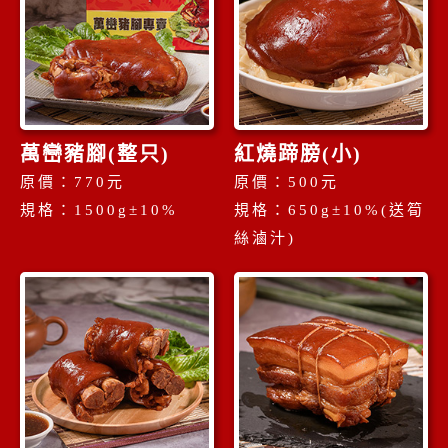
萬巒豬腳(整只)
紅燒蹄膀(小)
原價：770元
原價：500元
規格：1500g±10%
規格：650g±10%(送筍
絲滷汁)