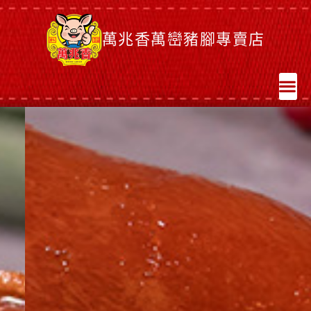
萬兆香萬巒豬腳專賣店