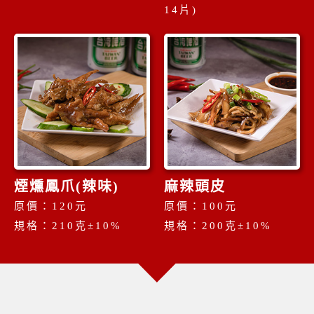
14片)
煙燻鳳爪(辣味)
麻辣頭皮
原價：120元
原價：100元
規格：210克±10%
規格：200克±10%