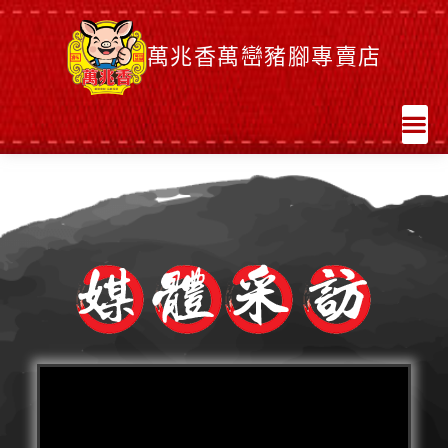
萬兆香萬巒豬腳專賣店