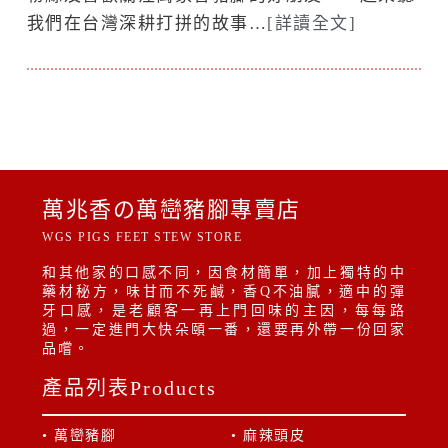
我們在台灣深耕打拼的故事…
[詳讀全文]
萬兆香の萬巒豬腳專賣店
WGS PIGS FEET STEW STORE
和其他家的口感不同，因食材簡單，加上獨特的中
藥材秘方，味甘而不死鹹，香Q不油膩，適中的彈
牙口感，是老顧客一再上門回味的主因，每每路
過，一定進門大快朵頤一番，還要再外帶一份回家
品嚐。
產品列表Products
• 萬巒豬腳
• 麻辣頭皮