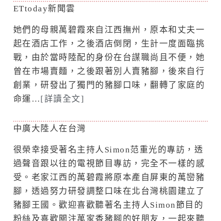
ETtoday新聞雲
她們的母親萬碧霞來自江西撫州，原本和丈夫一
起在酒店工作，之後酒店倒閉，生計一度面臨挑
戰，由於當時陸配的身份在台謀職尚且不便，她
曾在市場賣麵，之後跟著別人賣豬腳，後來自行
創業，研發出了獨門的豬腳口味，翻轉了家庭的
命運…
[詳讀全文]
中廣大陸人在台灣
很榮幸接受著名主持人Simon范重光的專訪，透
過聲音跟以往的電視節目專訪，完全不一樣的感
受。老家江西的萬碧霞將原本產自屏東的萬巒豬
腳，透過努力研發調整口味在北台灣桃園建立了
豬腳王國。歡迎喜歡聽著名主持人Simon節目的
粉絲及喜歡關注萬家香豬腳的好朋友，一起來聽