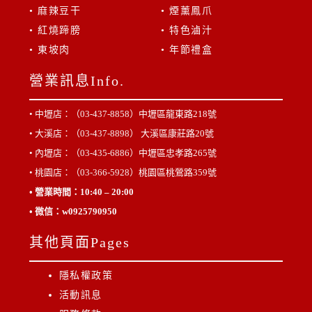
• 麻辣豆干
• 煙薰鳳爪
• 紅燒蹄膀
• 特色滷汁
• 東坡肉
• 年節禮盒
營業訊息Info.
• 中壢店：（03-437-8858）
中壢區龍東路218號
• 大溪店：（03-437-8898）
大溪區康莊路20號
• 內壢店：（03-435-6886）
中壢區忠孝路265號
• 桃園店：（03-366-5928）
桃園區桃鶯路359號
• 營業時間：10:40 – 20:00
•
微信
：
w0925790950
其他頁面Pages
隱私權政策
活動訊息