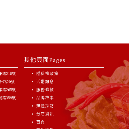
其他頁面Pages
路218號
隱私權政策
莊路20號
活動訊息
路265號
服務條款
路359號
品牌故事
媒體採訪
分店資訊
首頁