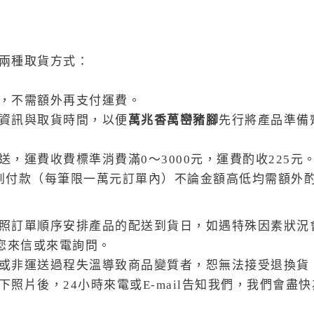
兩種取貨方式：
，不需額外再支付運費。
資訊與取貨時間，以便
萬兆香萬巒豬腳
先行將產品準備
，運費收費標準消費滿0〜3000元，運費酌收225元
貨到付款（每筆限一萬元訂單內）不論金額高低均需額外酌
照訂單順序安排產品的配送到貨日，如遇特殊因素狀況
您來信或來電詢問。
或非運送過程失溫導致商品變質者，恕無法接受退換貨
照片後，24小時來電或E-mail告知我們，我們會盡