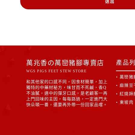
送出
A
l
t
e
r
萬兆香の萬巒豬腳專賣店
n
產品列表
a
WGS PIGS FEET STEW STORE
• 萬巒豬
t
和其他家的口感不同，因食材簡單，加上
• 麻辣豆
i
獨特的中藥材秘方，味甘而不死鹹，香Q
不油膩，適中的彈牙口感，是老顧客一再
• 紅燒蹄
v
上門回味的主因，每每路過，一定進門大
• 東坡肉
e
快朵頤一番，還要再外帶一份回家品嚐。
: