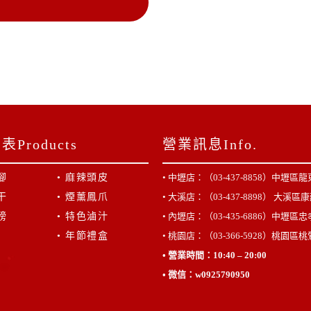
Products
營業訊息Info.
腳
• 麻辣頭皮
• 中壢店：（03-437-8858）
中壢區龍東
干
• 煙薰鳳爪
• 大溪店：（03-437-8898）
大溪區康
膀
• 特色滷汁
• 內壢店：（03-435-6886）
中壢區忠孝
• 年節禮盒
• 桃園店：（03-366-5928）
桃園區桃鶯
• 營業時間：10:40 – 20:00
•
微信
：
w0925790950