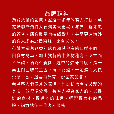
品牌精神
憑藉父愛的記憶，歷經十多年的努力打拼，萬
家豬腳漸漸打入台灣各大市場，擁有一群死忠
的顧客，顧客數量也持續攀升，甚至更有海外
的客人成為忠實粉絲，來台必吃。
有饕客說萬兆香的豬腳和其他家的口感不同，
因食材簡單，加上獨特的中藥材秘方，味甘而
不死鹹，香Q不油膩，適中的彈牙口感，是一
再上門回味的主因，每每路過，一定進門大快
朵頤一番，還要再外帶一份回家品嚐。
看著客人們滿意的表情，碧霞彷彿看見父親的
身影，並遵循父導，將客人視為家人的，以最
好的食材、最道地的味道、經營最良心的品
牌，竭力地每一位客人服務。