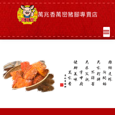
萬兆香萬巒豬腳專賣店