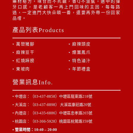
藥材秘方，味甘而不死鹹，香Q不油膩，適中的彈
牙口感，是老顧客一再上門回味的主因，每每路
過，一定進門大快朵頤一番，還要再外帶一份回家
品嚐。
產品列表Products
• 萬巒豬腳
• 麻辣頭皮
• 麻辣豆干
• 煙薰鳳爪
• 紅燒蹄膀
• 特色滷汁
• 東坡肉
• 年節禮盒
營業訊息Info.
• 中壢店：（03-437-8858）
中壢區龍東路218號
• 大溪店：（03-437-8898）
大溪區康莊路20號
• 內壢店：（03-435-6886）
中壢區忠孝路265號
• 桃園店：（03-366-5928）
桃園區桃鶯路359號
• 營業時間：10:40 – 20:00