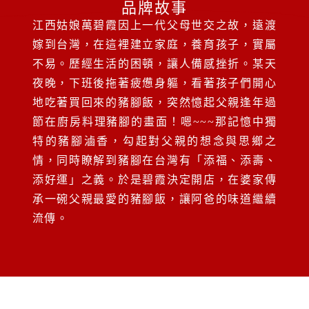
品牌故事
江西姑娘萬碧霞因上一代父母世交之故，遠渡
嫁到台灣，在這裡建立家庭，養育孩子，實屬
不易。歷經生活的困頓，讓人備感挫折。某天
夜晚，下班後拖著疲憊身軀，看著孩子們開心
地吃著買回來的豬腳飯，突然憶起父親逢年過
節在廚房料理豬腳的畫面！嗯~~~那記憶中獨
特的豬腳滷香，勾起對父親的想念與思鄉之
情，同時瞭解到豬腳在台灣有「添福、添壽、
添好運」之義。於是碧霞決定開店，在婆家傳
承一碗父親最愛的豬腳飯，讓阿爸的味道繼續
流傳。