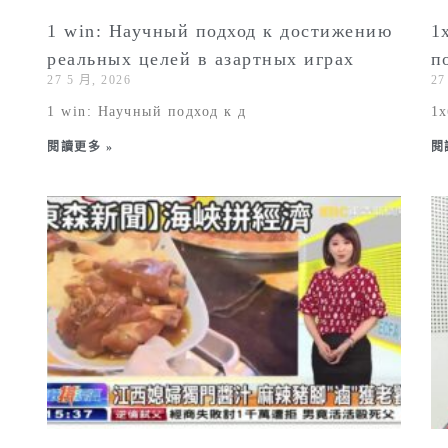
1 win: Научный подход к достижению
1
реальных целей в азартных играх
п
27 5 月, 2026
27
1 win: Научный подход к д
1х
閱讀更多 »
閱