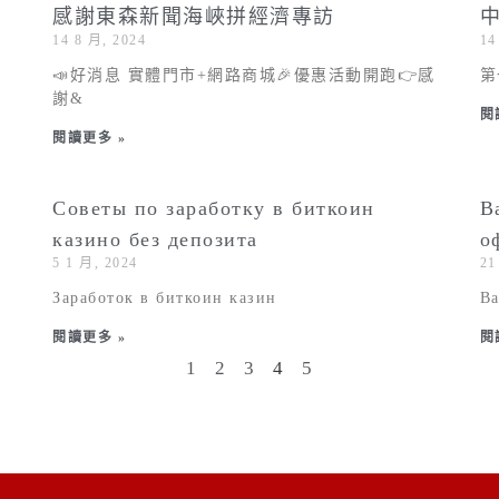
感謝東森新聞海峽拼經濟專訪
14 8 月, 2024
14
📣好消息 實體門市+網路商城🎉優惠活動開跑👉感
第
謝&
閱
閱讀更多 »
Советы по заработку в биткоин
В
казино без депозита
о
5 1 月, 2024
21
Заработок в биткоин казин
Ва
閱讀更多 »
閱
1
2
3
4
5