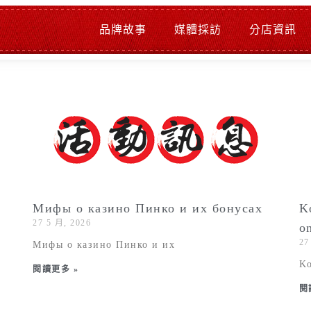
品牌故事
媒體採訪
分店資訊
Мифы о казино Пинко и их бонусах
K
27 5 月, 2026
o
27
Мифы о казино Пинко и их
Ko
閱讀更多 »
閱