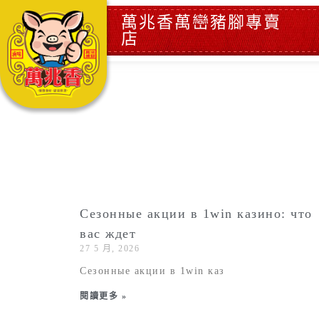
萬兆香萬巒豬腳專賣
店
Сезонные акции в 1win казино: что
вас ждет
27 5 月, 2026
Сезонные акции в 1win каз
閱讀更多 »