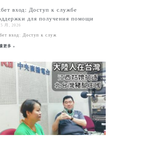
хбет вход: Доступ к службе
оддержки для получения помощи
 5 月, 2026
бет вход: Доступ к служ
讀更多 »