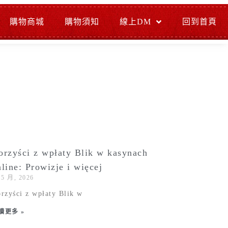
購物商城
購物須知
線上DM
回到首頁
orzyści z wpłaty Blik w kasynach
nline: Prowizje i więcej
 5 月, 2026
rzyści z wpłaty Blik w
讀更多 »