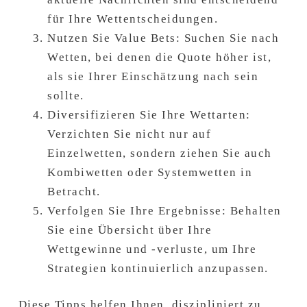
für Ihre Wettentscheidungen.
Nutzen Sie Value Bets: Suchen Sie nach
Wetten, bei denen die Quote höher ist,
als sie Ihrer Einschätzung nach sein
sollte.
Diversifizieren Sie Ihre Wettarten:
Verzichten Sie nicht nur auf
Einzelwetten, sondern ziehen Sie auch
Kombiwetten oder Systemwetten in
Betracht.
Verfolgen Sie Ihre Ergebnisse: Behalten
Sie eine Übersicht über Ihre
Wettgewinne und -verluste, um Ihre
Strategien kontinuierlich anzupassen.
Diese Tipps helfen Ihnen, diszipliniert zu