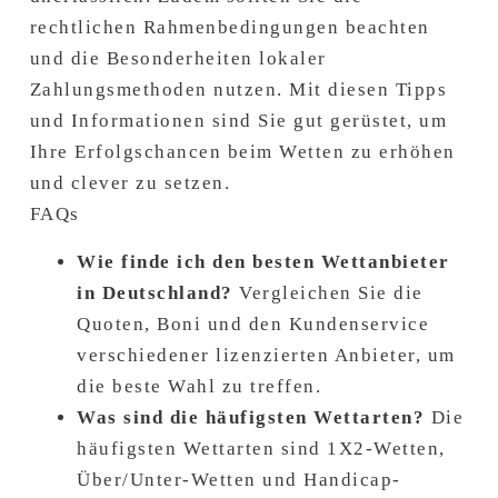
rechtlichen Rahmenbedingungen beachten
und die Besonderheiten lokaler
Zahlungsmethoden nutzen. Mit diesen Tipps
und Informationen sind Sie gut gerüstet, um
Ihre Erfolgschancen beim Wetten zu erhöhen
und clever zu setzen.
FAQs
Wie finde ich den besten Wettanbieter
in Deutschland?
Vergleichen Sie die
Quoten, Boni und den Kundenservice
verschiedener lizenzierten Anbieter, um
die beste Wahl zu treffen.
Was sind die häufigsten Wettarten?
Die
häufigsten Wettarten sind 1X2-Wetten,
Über/Unter-Wetten und Handicap-