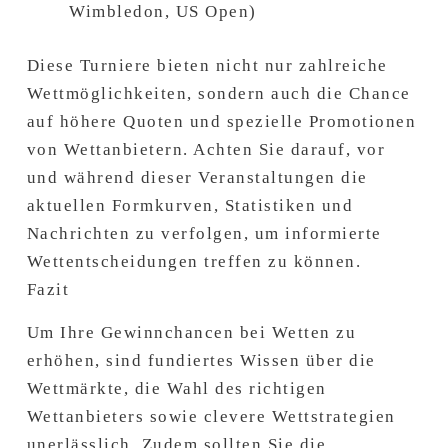
Wimbledon, US Open)
Diese Turniere bieten nicht nur zahlreiche
Wettmöglichkeiten, sondern auch die Chance
auf höhere Quoten und spezielle Promotionen
von Wettanbietern. Achten Sie darauf, vor
und während dieser Veranstaltungen die
aktuellen Formkurven, Statistiken und
Nachrichten zu verfolgen, um informierte
Wettentscheidungen treffen zu können.
Fazit
Um Ihre Gewinnchancen bei Wetten zu
erhöhen, sind fundiertes Wissen über die
Wettmärkte, die Wahl des richtigen
Wettanbieters sowie clevere Wettstrategien
unerlässlich. Zudem sollten Sie die