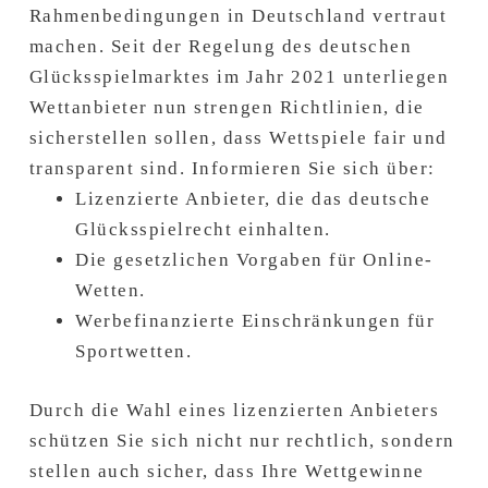
Rahmenbedingungen in Deutschland vertraut
machen. Seit der Regelung des deutschen
Glücksspielmarktes im Jahr 2021 unterliegen
Wettanbieter nun strengen Richtlinien, die
sicherstellen sollen, dass Wettspiele fair und
transparent sind. Informieren Sie sich über:
Lizenzierte Anbieter, die das deutsche
Glücksspielrecht einhalten.
Die gesetzlichen Vorgaben für Online-
Wetten.
Werbefinanzierte Einschränkungen für
Sportwetten.
Durch die Wahl eines lizenzierten Anbieters
schützen Sie sich nicht nur rechtlich, sondern
stellen auch sicher, dass Ihre Wettgewinne