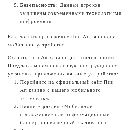
Безопасность:
Данные игроков
защищены современными технологиями
шифрования.
Как скачать приложение Пин Ап казино на
мобильное устройство
Скачать Пин Ап казино достаточно просто.
Предлагаем вам пошаговую инструкцию по
установке приложения на ваше устройство:
Перейдите на официальный сайт Пин
Ап казино с вашего мобильного
устройства.
Найдите раздел «Мобильное
приложение» или информационный
баннер, посвященный скачиванию.