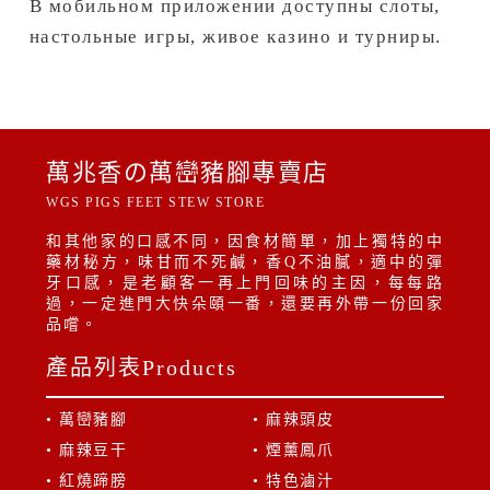
В мобильном приложении доступны слоты,
настольные игры, живое казино и турниры.
萬兆香の萬巒豬腳專賣店
WGS PIGS FEET STEW STORE
和其他家的口感不同，因食材簡單，加上獨特的中
藥材秘方，味甘而不死鹹，香Q不油膩，適中的彈
牙口感，是老顧客一再上門回味的主因，每每路
過，一定進門大快朵頤一番，還要再外帶一份回家
品嚐。
產品列表Products
• 萬巒豬腳
• 麻辣頭皮
• 麻辣豆干
• 煙薰鳳爪
• 紅燒蹄膀
• 特色滷汁