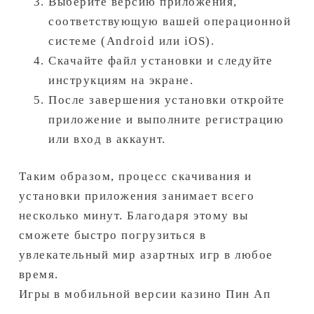
Выберите версию приложения,
соответствующую вашей операционной
системе (Android или iOS).
Скачайте файл установки и следуйте
инструкциям на экране.
После завершения установки откройте
приложение и выполните регистрацию
или вход в аккаунт.
Таким образом, процесс скачивания и
установки приложения занимает всего
несколько минут. Благодаря этому вы
сможете быстро погрузиться в
увлекательный мир азартных игр в любое
время.
Игры в мобильной версии казино Пин Ап