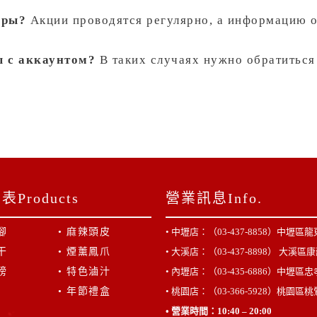
иры?
Акции проводятся регулярно, а информацию 
ы с аккаунтом?
В таких случаях нужно обратиться
Products
營業訊息Info.
腳
• 麻辣頭皮
• 中壢店：（03-437-8858）
中壢區龍東
干
• 煙薰鳳爪
• 大溪店：（03-437-8898）
大溪區康
膀
• 特色滷汁
• 內壢店：（03-435-6886）
中壢區忠孝
• 年節禮盒
• 桃園店：（03-366-5928）
桃園區桃鶯
• 營業時間：10:40 – 20:00