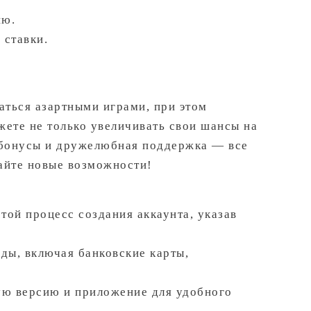
ию.
 ставки.
ться азартными играми, при этом
ете не только увеличивать свои шансы на
е бонусы и дружелюбная поддержка — все
вайте новые возможности!
ой процесс создания аккаунта, указав
ды, включая банковские карты,
ю версию и приложение для удобного