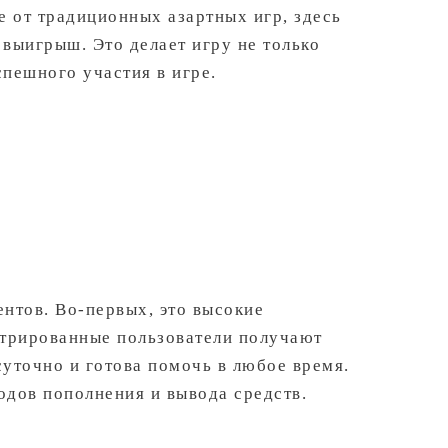
е от традиционных азартных игр, здесь
 выигрыш. Это делает игру не только
пешного участия в игре.
нтов. Во-первых, это высокие
стрированные пользователи получают
суточно и готова помочь в любое время.
дов пополнения и вывода средств.