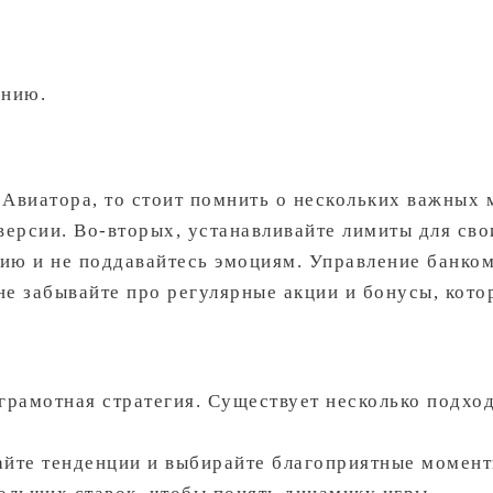
ению.
е Авиатора, то стоит помнить о нескольких важных
версии. Во-вторых, устанавливайте лимиты для сво
гию и не поддавайтесь эмоциям. Управление банко
 не забывайте про регулярные акции и бонусы, кот
и грамотная стратегия. Существует несколько подх
йте тенденции и выбирайте благоприятные моменты