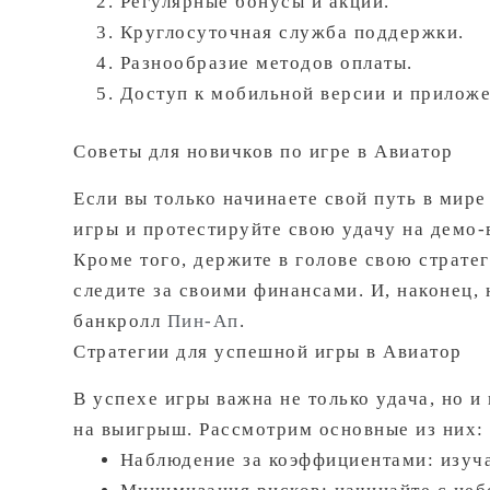
Регулярные бонусы и акции.
Круглосуточная служба поддержки.
Разнообразие методов оплаты.
Доступ к мобильной версии и прилож
Советы для новичков по игре в Авиатор
Если вы только начинаете свой путь в мир
игры и протестируйте свою удачу на демо-
Кроме того, держите в голове свою страте
следите за своими финансами. И, наконец,
банкролл
Пин-Ап
.
Стратегии для успешной игры в Авиатор
В успехе игры важна не только удача, но 
на выигрыш. Рассмотрим основные из них:
Наблюдение за коэффициентами: изуча