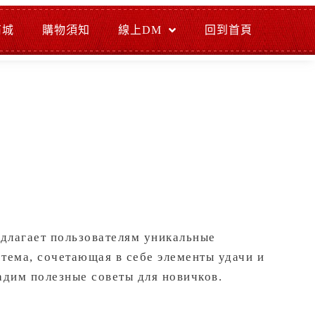
商城
購物須知
線上DM
回到首頁
едлагает пользователям уникальные
стема, сочетающая в себе элементы удачи и
адим полезные советы для новичков.