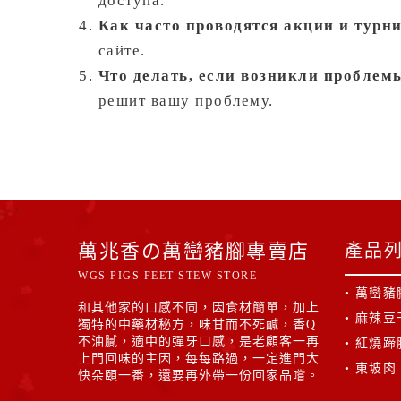
доступа.
Как часто проводятся акции и турн
сайте.
Что делать, если возникли проблем
решит вашу проблему.
萬兆香の萬巒豬腳專賣店
產品列表
WGS PIGS FEET STEW STORE
• 萬巒豬
和其他家的口感不同，因食材簡單，加上
• 麻辣豆
獨特的中藥材秘方，味甘而不死鹹，香Q
不油膩，適中的彈牙口感，是老顧客一再
• 紅燒蹄
上門回味的主因，每每路過，一定進門大
• 東坡肉
快朵頤一番，還要再外帶一份回家品嚐。